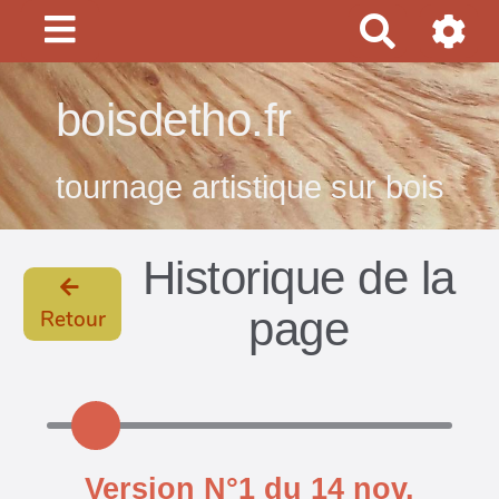
R
e
c
boisdetho.fr
h
e
tournage artistique sur bois
r
c
Historique de la
h
e
page
Retour
r
Version N°1 du 14 nov.