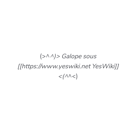
(>^
^)> Galope sous
[[https://www.yeswiki.net YesWiki]]
<(^
^<)