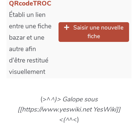
QRcodeTROC
Établi un lien
entre une fiche
Saisir une nouvelle
fiche
bazar et une
autre afin
d'être restitué
visuellement
(>^
^)> Galope sous
[[https://www.yeswiki.net YesWiki]]
<(^
^<)