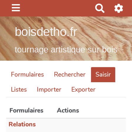
R
e
c
boisdetho.fr
h
e
tournage artistique sur bois
r
c
h
Formulaires
Rechercher
Saisir
e
r
Listes
Importer
Exporter
Formulaires
Actions
Relations