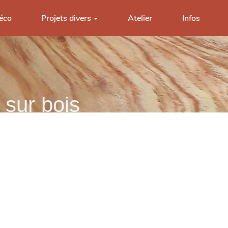
éco
Projets divers
Atelier
Infos
 sur bois