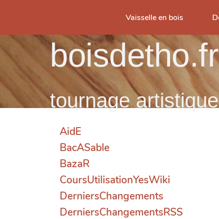
Vaisselle en bois
D
boisdetho.fr
tournage artistique
AidE
BacASable
BazaR
CoursUtilisationYesWiki
DerniersChangements
DerniersChangementsRSS