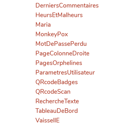
DerniersCommentaires
HeursEtMalheurs
Maria
MonkeyPox
MotDePassePerdu
PageColonneDroite
PagesOrphelines
ParametresUtilisateur
QRcodeBadges
QRcodeScan
RechercheTexte
TableauDeBord
VaissellE